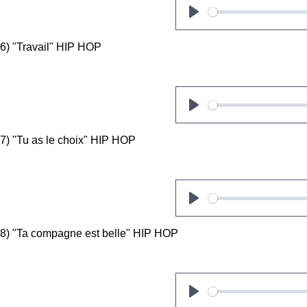
P
l
6) "Travail" HIP HOP
a
y
P
l
7) "Tu as le choix" HIP HOP
a
y
P
l
8) "Ta compagne est belle" HIP HOP
a
y
P