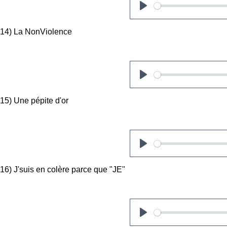
P
l
14) La NonViolence
a
y
P
l
15) Une pépite d'or
a
y
P
l
16) J'suis en colère parce que "JE"
a
y
P