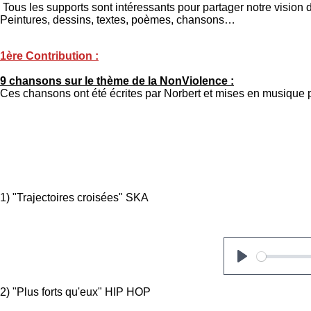
Tous les supports sont intéressants pour partager notre vision 
Peintures, dessins, textes, poèmes, chansons…
1ère Contribution :
9 chansons sur le thème de la NonViolence :
Ces chansons ont été écrites par Norbert et mises en musique
1) "Trajectoires croisées" SKA
P
l
2) "Plus forts qu'eux" HIP HOP
a